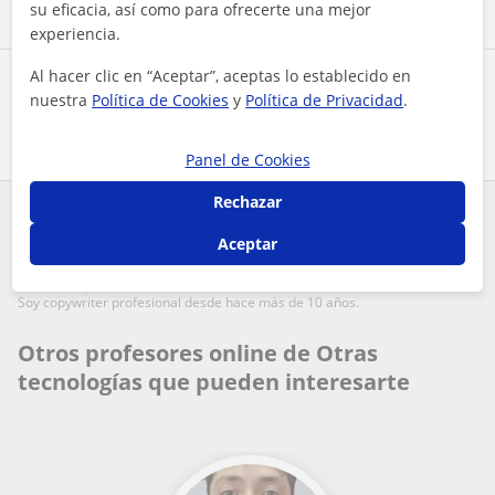
su eficacia, así como para ofrecerte una mejor
experiencia.
Al hacer clic en “Aceptar”, aceptas lo establecido en
Comparte a este profesor
nuestra
Política de Cookies
y
Política de Privacidad
.
Panel de Cookies
Rechazar
¿Hay algún error en este perfil?
Cuéntanos
Aceptar
Tus clases particulares
On-line
soy copywriter profesional desde hace más de 10 años.
Otros profesores online de Otras
tecnologías que pueden interesarte