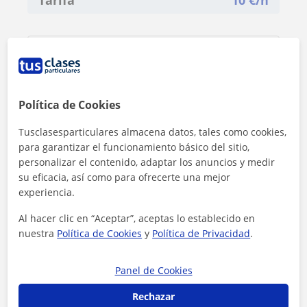
Política de Cookies
Tusclasesparticulares almacena datos, tales como cookies,
para garantizar el funcionamiento básico del sitio,
personalizar el contenido, adaptar los anuncios y medir
su eficacia, así como para ofrecerte una mejor
experiencia.
Al hacer clic en “Aceptar”, aceptas lo establecido en
nuestra
Política de Cookies
y
Política de Privacidad
.
Al hacer clic, aceptas nuestro
aviso legal
y de
privacidad
Panel de Cookies
Contactar ahora
Rechazar