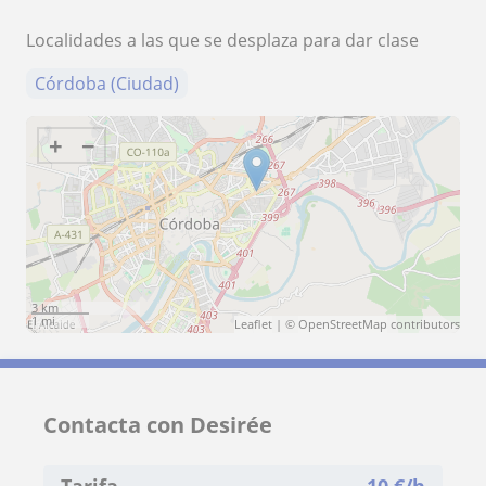
Localidades a las que se desplaza para dar clase
Córdoba (Ciudad)
+
−
3 km
1 mi
Leaflet
| ©
OpenStreetMap
contributors
Contacta con Desirée
Tarifa
10
€/h