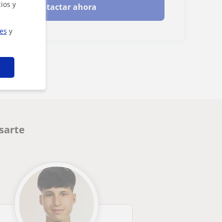
ios y
Contactar ahora
ies
y
sarte