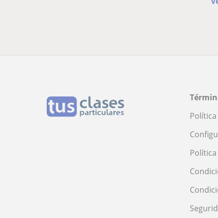
V
Términ
Polític
Configu
Polític
Condici
Condic
Seguri