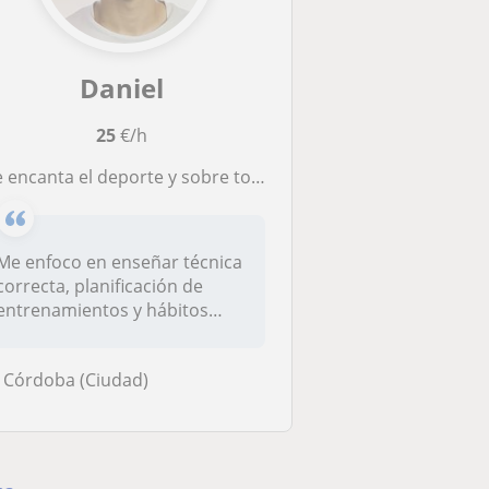
Daniel
25
€/h
encanta el deporte y sobre todo el gimnasio le dedico mucho tiempo y tengo conocimiento estaría dispuesto a ayudar a cualquiera
Me enfoco en enseñar técnica
correcta, planificación de
entrenamientos y hábitos
efe...
Córdoba (Ciudad)