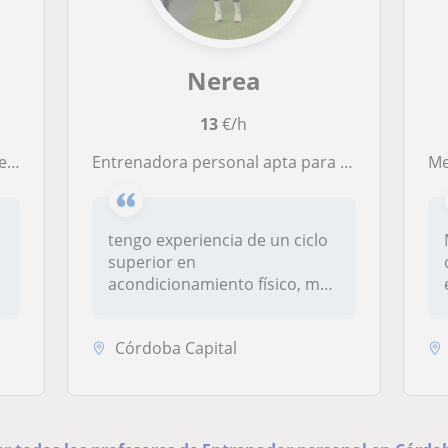
Nerea
13
€/h
es
entrenadora personal apta para todas las edades y niveles. me considero una persona apasionada dispuesta a enseñar mis cualidades
Me 
tengo experiencia de un ciclo
superior en
acondicionamiento físico, me
gusta dedicar...
Córdoba Capital