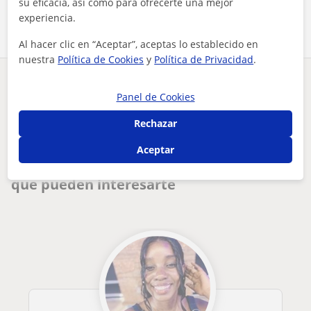
Comparte a este profesor
su eficacia, así como para ofrecerte una mejor
experiencia.
Al hacer clic en “Aceptar”, aceptas lo establecido en
nuestra
Política de Cookies
y
Política de Privacidad
.
¿Hay algún error en este perfil?
Cuéntanos
Panel de Cookies
Rechazar
Tus clases particulares
Portugués
Córdoba
Cabra
doy clases particulares para todos los niveles, soy licencia...
Aceptar
Otros profesores de Portugués en Cabra
que pueden interesarte