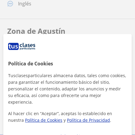
Inglés
Zona de Agustín
Localidades a las que se desplaza para dar clase
Montilla
Política de Cookies
+
−
Tusclasesparticulares almacena datos, tales como cookies,
para garantizar el funcionamiento básico del sitio,
personalizar el contenido, adaptar los anuncios y medir
su eficacia, así como para ofrecerte una mejor
experiencia.
Al hacer clic en “Aceptar”, aceptas lo establecido en
nuestra
Política de Cookies
y
Política de Privacidad
.
5 km
3 mi
Leaflet
| ©
OpenStreetMap
contributors