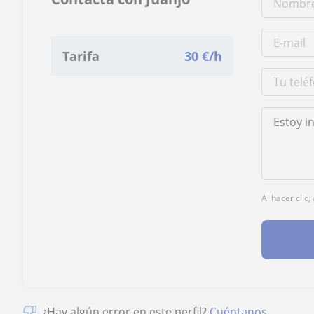
Tarifa
30
€/h
Al hacer clic
¿Hay algún error en este perfil?
Cuéntanos