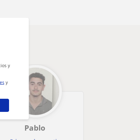
sarte
ios y
ies
y
Pablo