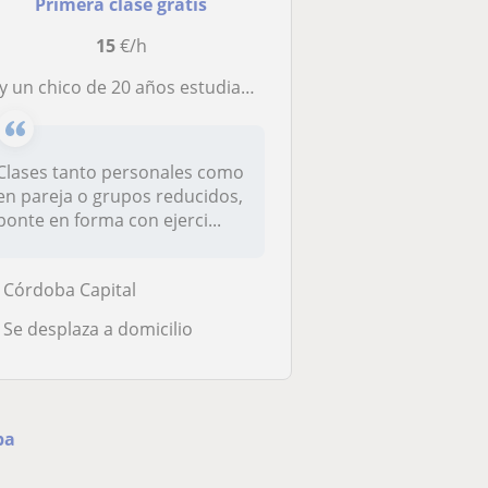
Primera clase gratis
15
€/h
n chico de 20 años estudiante de ciencias del deporte y con un largo recorrido deportivo y fitness
Clases tanto personales como
en pareja o grupos reducidos,
ponte en forma con ejerci...
Córdoba Capital
Se desplaza a domicilio
ba