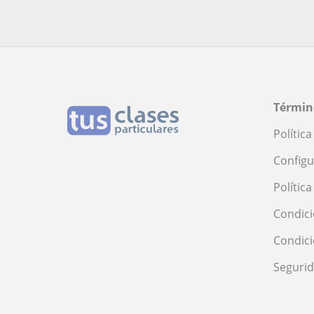
Términ
Polític
Configu
Polític
Condici
Condic
Seguri