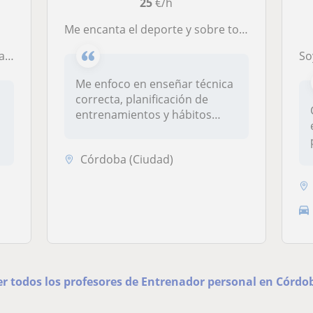
25
€/h
Me encanta el deporte y sobre todo el gimnasio le dedico mucho tiempo y tengo conocimiento estaría dispuesto a ayudar a cualquiera
ma.
Soy u
Me enfoco en enseñar técnica
correcta, planificación de
entrenamientos y hábitos
efe...
Córdoba (Ciudad)
er todos los profesores de Entrenador personal en Córdo