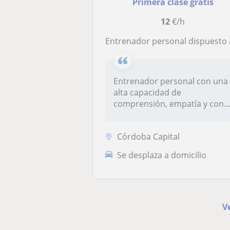
Primera clase gratis
12
€/h
Entrenador personal dispuesto a ayudar a cualquier persona a estar en for
Entrenador personal con una
alta capacidad de
comprensión, empatía y con
ganas de ay...
Córdoba Capital
Se desplaza a domicilio
V