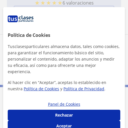
★
★
★
★
★
6 valoraciones
Ver perfil
Política de Cookies
Zona de María
Tusclasesparticulares almacena datos, tales como cookies,
para garantizar el funcionamiento básico del sitio,
personalizar el contenido, adaptar los anuncios y medir
Localidades a las que se desplaza para dar clase
su eficacia, así como para ofrecerte una mejor
Córdoba (Ciudad)
experiencia.
Al hacer clic en “Aceptar”, aceptas lo establecido en
nuestra
Política de Cookies
y
Política de Privacidad
.
Contacta con María
Panel de Cookies
Rechazar
Tarifa
10
€/h
Aceptar