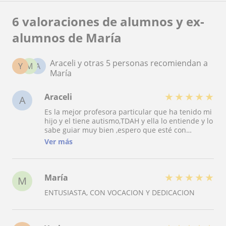
6 valoraciones de alumnos y ex-
alumnos de María
Araceli y otras 5 personas recomiendan a
Y
M
A
María
★
★
★
★
★
Araceli
A
Es la mejor profesora particular que ha tenido mi
hijo y el tiene autismo,TDAH y ella lo entiende y lo
sabe guiar muy bien ,espero que esté con
nosotros ayudando a mi hijo asta que termine los
Ver más
estudios,para mí la mejor y más cariñosa seño del
mundo
★
★
★
★
★
María
M
ENTUSIASTA, CON VOCACION Y DEDICACION