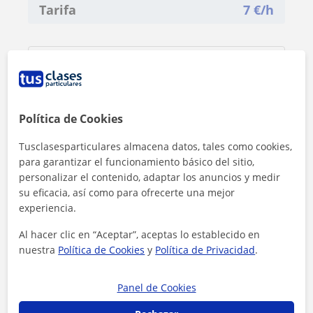
Tarifa
7
€/h
Política de Cookies
Tusclasesparticulares almacena datos, tales como cookies,
para garantizar el funcionamiento básico del sitio,
personalizar el contenido, adaptar los anuncios y medir
su eficacia, así como para ofrecerte una mejor
experiencia.
Al hacer clic en “Aceptar”, aceptas lo establecido en
nuestra
Política de Cookies
y
Política de Privacidad
.
Al hacer clic, aceptas nuestro
aviso legal
y de
privacidad
Panel de Cookies
Contactar ahora