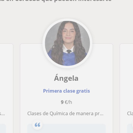
Ángela
Primera clase gratis
9
€/h
io
Clases de Química de manera presencial u online ofertadas por estudiante con experiencia previa. Matrícula de honor en Bachillerato
Cl