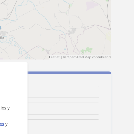
Leaflet
| ©
OpenStreetMap
contributors
ios y
ies
y