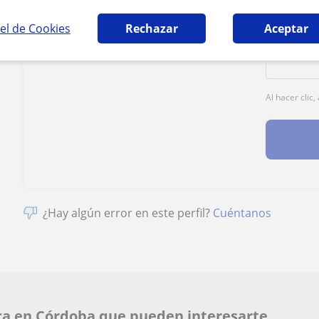
1ª clase gratis
el de Cookies
Rechazar
Aceptar
Al hacer clic
¿Hay algún error en este perfil?
Cuéntanos
ca en Córdoba que pueden interesarte