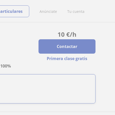
particulares
Anúnciate
Tu cuenta
10
€
/h
Contactar
Primera clase gratis
a
100%