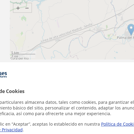
+
−
5 km
3 mi
Contacta con Pedro
 de Cookies
particulares almacena datos, tales como cookies, para garantizar el
ento básico del sitio, personalizar el contenido, adaptar los anunc
eficacia, así como para ofrecerte una mejor experiencia.
Tarifa
10
€/h
lic en “Aceptar”, aceptas lo establecido en nuestra
Política de Cook
e Privacidad
.