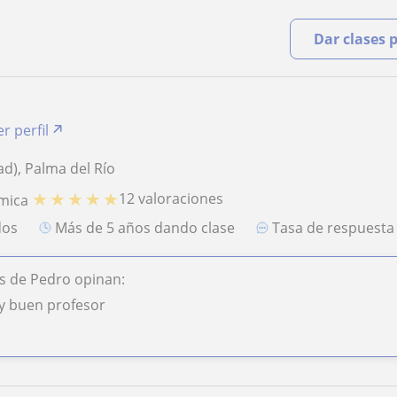
Dar clases 
r perfil
d), Palma del Río
★
★
★
★
★
12 valoraciones
mica
dos
más de 5 años dando clase
Tasa de respuest
s de Pedro opinan:
y buen profesor