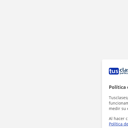
Política
Tusclases
funcionami
medir su 
Al hacer c
Política d