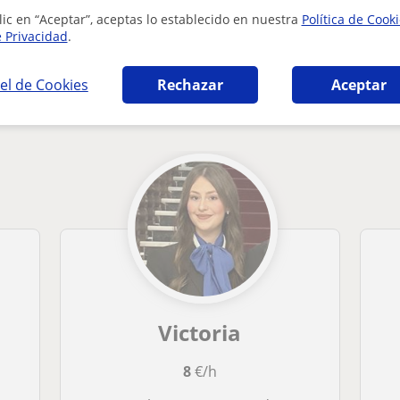
lic en “Aceptar”, aceptas lo establecido en nuestra
Política de Cook
e Privacidad
.
el de Cookies
Rechazar
Aceptar
ria en Córdoba que pueden interesarte
Victoria
8
€/h