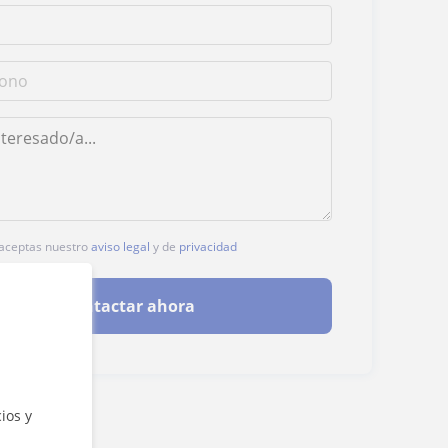
, aceptas nuestro
aviso legal
y de
privacidad
Contactar ahora
ios y