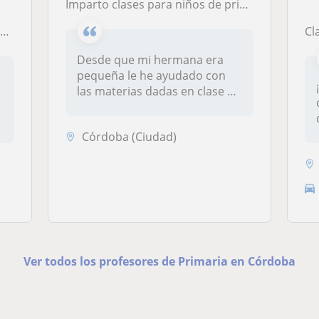
Imparto clases para niños de primaria reforzando lo que han dado en clase de lengua y matematicas
o
Cla
Desde que mi hermana era
pequeña le he ayudado con
las materias dadas en clase y
lo...
Córdoba (Ciudad)
Ver todos los profesores de Primaria en Córdoba