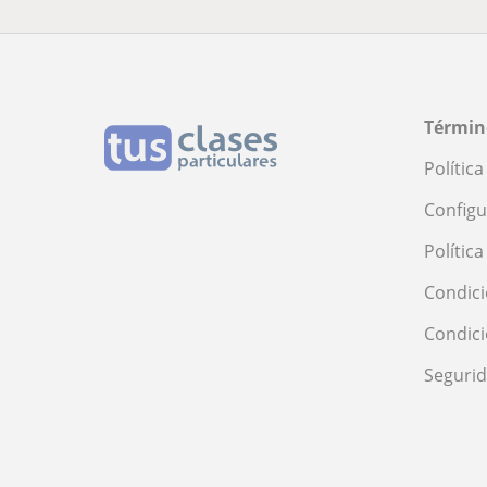
Términ
Polític
Configu
Polític
Condici
Condic
Seguri