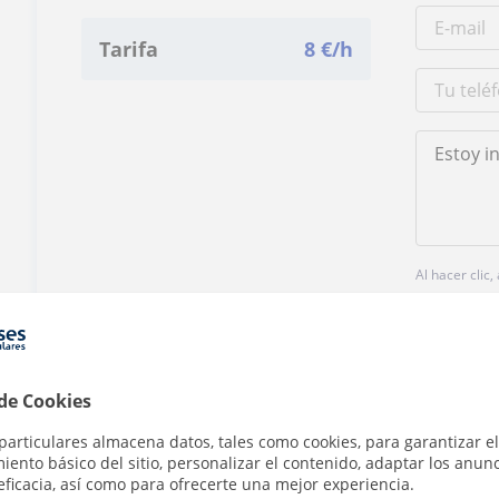
Tarifa
8
€/h
Al hacer clic
 de Cookies
particulares almacena datos, tales como cookies, para garantizar el
¿Hay algún error en este perfil?
Cuéntanos
ento básico del sitio, personalizar el contenido, adaptar los anunc
eficacia, así como para ofrecerte una mejor experiencia.