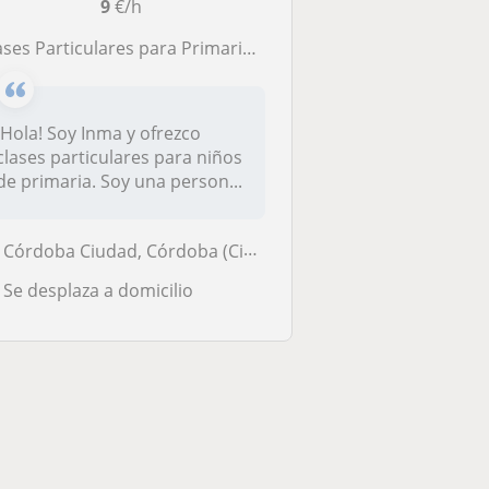
9
€/h
ses Particulares para Primaria – Apoyo escolar con organización y flexibilidad
¡Hola! Soy Inma y ofrezco
clases particulares para niños
de primaria. Soy una person...
Córdoba Ciudad, Córdoba (Ciudad)
Se desplaza a domicilio