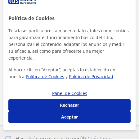
Política de Cookies
Tusclasesparticulares almacena datos, tales como cookies,
para garantizar el funcionamiento básico del sitio,
personalizar el contenido, adaptar los anuncios y medir
Al hacer clic, aceptas nuestro
aviso legal
y de
privacidad
su eficacia, así como para ofrecerte una mejor
experiencia.
Contactar ahora
Al hacer clic en “Aceptar”, aceptas lo establecido en
nuestra
Política de Cookies
y
Política de Privacidad
.
Panel de Cookies
Comparte a este profesor
Rechazar
Aceptar
¿Hay algún error en este perfil?
Cuéntanos