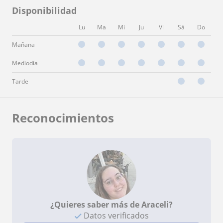
Disponibilidad
Lu
Ma
Mi
Ju
Vi
Sá
Do
Mañana
Mediodía
Tarde
Reconocimientos
¿Quieres saber más de Araceli?
Datos verificados