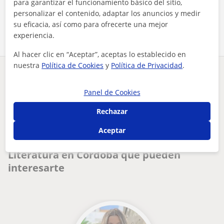
para garantizar el funcionamiento básico del sitio,
personalizar el contenido, adaptar los anuncios y medir
Comparte a este profesor
su eficacia, así como para ofrecerte una mejor
experiencia.
Al hacer clic en “Aceptar”, aceptas lo establecido en
nuestra
Política de Cookies
y
Política de Privacidad
.
¿Hay algún error en este perfil?
Cuéntanos
Panel de Cookies
Tus clases particulares
Lengua Castellana y Literatura
Rechazar
Córdoba
profesora de apoyo escolar especializada en clases para niño...
Aceptar
Otros profesores de Lengua Castellana y
Literatura en Córdoba que pueden
interesarte