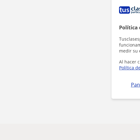
Política
Tusclases
funcionami
medir su 
Al hacer c
Política d
Pan