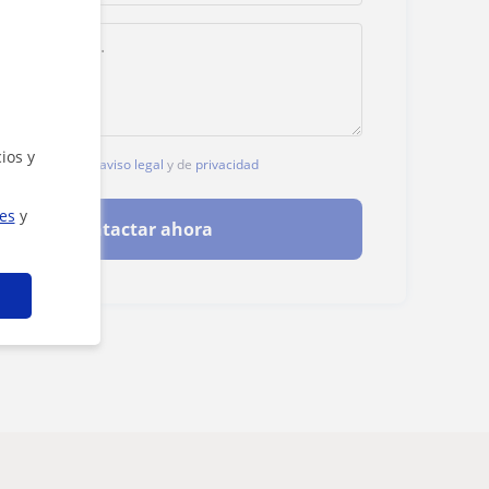
ios y
, aceptas nuestro
aviso legal
y de
privacidad
ies
y
Contactar ahora