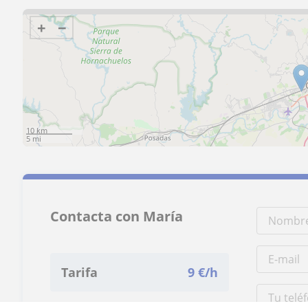
+
−
10 km
5 mi
Contacta con María
Tarifa
9
€/h