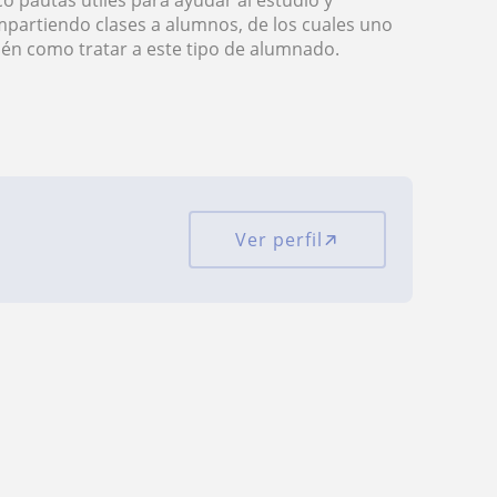
co pautas útiles para ayudar al estudio y
mpartiendo clases a alumnos, de los cuales uno
ién como tratar a este tipo de alumnado.
Ver perfil