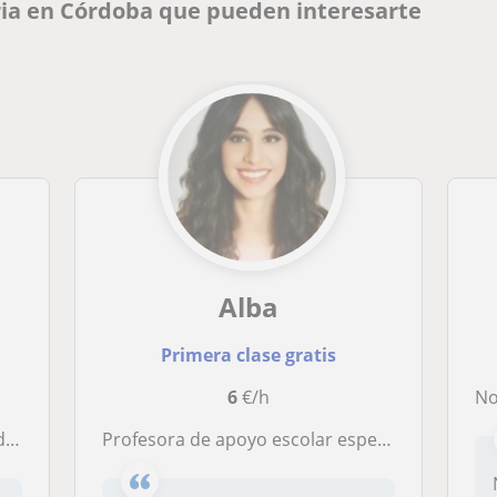
ria en Córdoba que pueden interesarte
Alba
Primera clase gratis
6
€/h
No
ia
Profesora de apoyo escolar especializada en niños de infantil y primaria tanto presencial como online