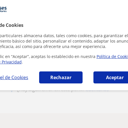
1ª clase gratis
 de Cookies
particulares almacena datos, tales como cookies, para garantizar el
ento básico del sitio, personalizar el contenido, adaptar los anunc
Al hacer clic
eficacia, así como para ofrecerte una mejor experiencia.
lic en “Aceptar”, aceptas lo establecido en nuestra
Política de Cook
e Privacidad
.
el de Cookies
Rechazar
Aceptar
¿Hay algún error en este perfil?
Cuéntanos