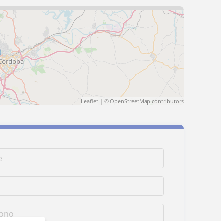
Leaflet
| ©
OpenStreetMap
contributors