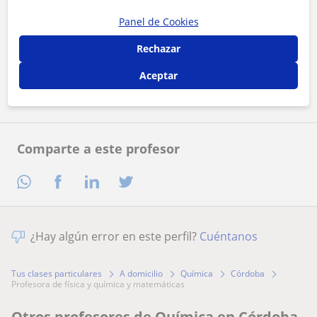
Panel de Cookies
Al hacer clic, aceptas nuestro
aviso legal
y de
privacidad
Rechazar
Contactar ahora
Aceptar
Comparte a este profesor
¿Hay algún error en este perfil?
Cuéntanos
Tus clases particulares
A domicilio
Química
Córdoba
profesora de física y química y matemáticas
Otros profesores de Química en Córdoba