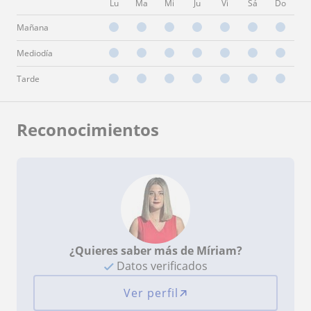
Lu
Ma
Mi
Ju
Vi
Sá
Do
Mañana
Mediodía
Tarde
Reconocimientos
¿Quieres saber más de Míriam?
Datos verificados
Ver perfil