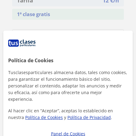
Tarifa
12
€/h
1ª clase gratis
Política de Cookies
Tusclasesparticulares almacena datos, tales como cookies,
para garantizar el funcionamiento básico del sitio,
personalizar el contenido, adaptar los anuncios y medir
su eficacia, así como para ofrecerte una mejor
experiencia.
Al hacer clic en “Aceptar”, aceptas lo establecido en
nuestra
Política de Cookies
y
Política de Privacidad
.
Al hacer clic, aceptas nuestro
aviso legal
y de
privacidad
Panel de Cookies