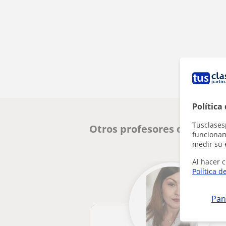
Política
Tusclases
Otros profesores de Atenc
funcionami
medir su 
Al hacer c
Política d
Pan