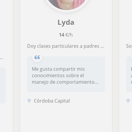
Lyda
14
€/h
Doy clases particulares a padres de niños con autismo.
Soy i
Me gusta compartir mis
conocimientos sobre el
manejo de comportamientos
de difícil m...
Córdoba Capital