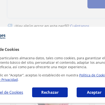
¿Hay algún error en este perfil?
Cuéntanos
 de Cookies
particulares almacena datos, tales como cookies, para garantizar el
ión a personas dependientes en Córdoba que
ento básico del sitio, personalizar el contenido, adaptar los anunc
eficacia, así como para ofrecerte una mejor experiencia.
lic en “Aceptar”, aceptas lo establecido en nuestra
Política de Cook
e Privacidad
.
el de Cookies
Rechazar
Aceptar