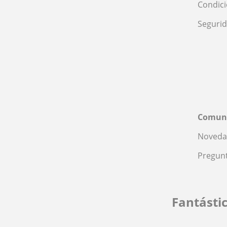
Condic
Seguri
Comun
Noveda
Pregunt
Fantásti