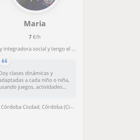
Maria
7
€/h
ntegradora social y tengo el título de Bachillerato. Me dedico a apoyar el aprendizaje y el desarrollo de niños y niñas
Doy clases dinámicas y
adaptadas a cada niño o niña,
usando juegos, actividades
prác...
Córdoba Ciudad, Córdoba (Ciudad)