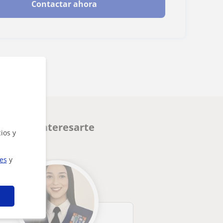
Contactar ahora
 pueden interesarte
ios y
ies
y