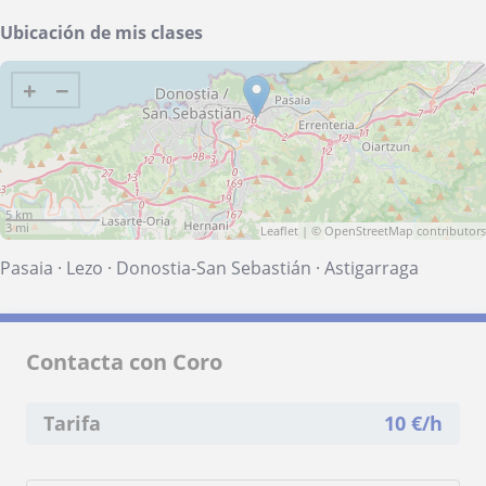
Ubicación de mis clases
+
−
5 km
3 mi
Leaflet
| ©
OpenStreetMap
contributors
Pasaia
·
Lezo
·
Donostia-San Sebastián
·
Astigarraga
Contacta con Coro
Tarifa
10
€/h