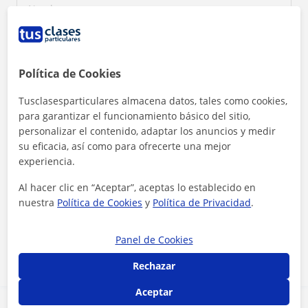
Política de Cookies
Tusclasesparticulares almacena datos, tales como cookies,
para garantizar el funcionamiento básico del sitio,
personalizar el contenido, adaptar los anuncios y medir
su eficacia, así como para ofrecerte una mejor
experiencia.
Al hacer clic en “Aceptar”, aceptas lo establecido en
Al hacer clic, aceptas nuestro
aviso legal
y de
privacidad
nuestra
Política de Cookies
y
Política de Privacidad
.
Contactar ahora
Panel de Cookies
Rechazar
Aceptar