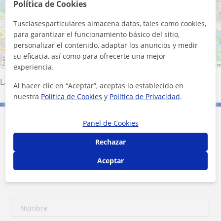
+
−
Política de Cookies
Tusclasesparticulares almacena datos, tales como cookies,
para garantizar el funcionamiento básico del sitio,
personalizar el contenido, adaptar los anuncios y medir
su eficacia, así como para ofrecerte una mejor
500 m
2000 ft
Leaflet
| ©
OpenStreetMap
contributors
experiencia.
Lardero
·
Logroño
·
Oyón-Oion
·
Villamediana de Iregua
Al hacer clic en “Aceptar”, aceptas lo establecido en
nuestra
Política de Cookies
y
Política de Privacidad
.
Contacta con Cosma Albuquerque Felix
Panel de Cookies
Rechazar
Tarifa
16
€/h
Aceptar
1ª clase gratis