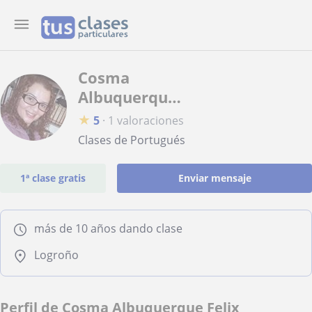
Cosma
Albuquerque
Felix
★
5
·
1 valoraciones
Albuquerque
Clases de Portugués
1ª clase gratis
Enviar mensaje
más de 10 años dando clase
Logroño
Perfil de Cosma Albuquerque Felix