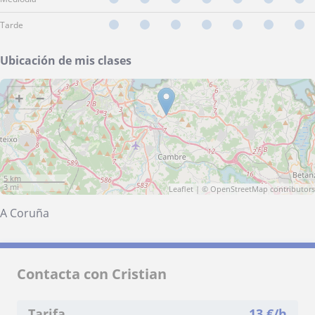
Tarde
Ubicación de mis clases
+
−
5 km
3 mi
Leaflet
| ©
OpenStreetMap
contributors
A Coruña
Contacta con Cristian
Tarifa
13
€/h