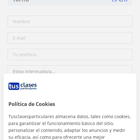
Política de Cookies
Al hacer clic, aceptas nuestro
aviso legal
y de
privacidad
Tusclasesparticulares almacena datos, tales como cookies,
para garantizar el funcionamiento básico del sitio,
Contactar ahora
personalizar el contenido, adaptar los anuncios y medir
su eficacia, así como para ofrecerte una mejor