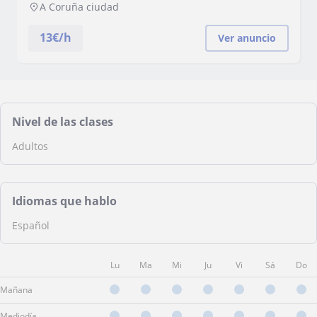
entrenador personal y preparador físico
A Coruña ciudad
13
€/h
Ver anuncio
Nivel de las clases
Adultos
Idiomas que hablo
Español
Lu
Ma
Mi
Ju
Vi
Sá
Do
Mañana
Mediodía