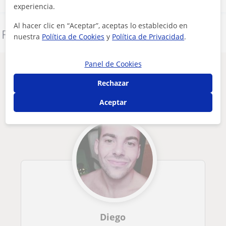
experiencia.
Al hacer clic en “Aceptar”, aceptas lo establecido en
Denunciar este perfil
nuestra
Política de Cookies
y
Política de Privacidad
.
Panel de Cookies
Otros profesores de Entrenador personal
en A Coruña que pueden interesarte
Rechazar
Aceptar
Diego