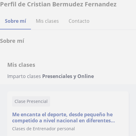
Perfil de Cristian Bermudez Fernandez
Sobre mí
Mis clases
Contacto
Sobre mí
Mis clases
Imparto clases
Presenciales y Online
Clase Presencial
Me encanta el deporte, desde pequeño he
competido a nivel nacional en diferentes
deportes. Desde hace unos los me metí de
Clases de Entrenador personal
lleno en el mundo del fitness llegando a ser