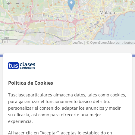
+
−
3 km
1 mi
Leaflet
| ©
OpenStreetMap
contributors
Contacta con Cristiane
Política de Cookies
Tarifa
14
€/h
Tusclasesparticulares almacena datos, tales como cookies,
1ª clase gratis
para garantizar el funcionamiento básico del sitio,
personalizar el contenido, adaptar los anuncios y medir
su eficacia, así como para ofrecerte una mejor
experiencia.
Al hacer clic en “Aceptar”, aceptas lo establecido en