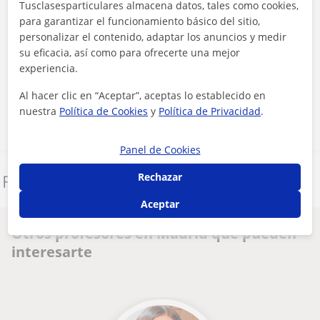
Tusclasesparticulares almacena datos, tales como cookies,
para garantizar el funcionamiento básico del sitio,
personalizar el contenido, adaptar los anuncios y medir
su eficacia, así como para ofrecerte una mejor
Al hacer clic, aceptas nuestro
aviso legal
y de
privacidad
experiencia.
Contactar ahora
Al hacer clic en “Aceptar”, aceptas lo establecido en
nuestra
Política de Cookies
y
Política de Privacidad
.
Panel de Cookies
Rechazar
Denunciar este perfil
Aceptar
Otros profesores en Madrid que pueden
interesarte