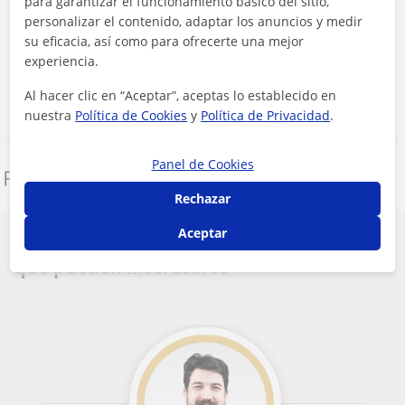
para garantizar el funcionamiento básico del sitio,
Al hacer clic, aceptas nuestro
aviso legal
y de
privacidad
personalizar el contenido, adaptar los anuncios y medir
su eficacia, así como para ofrecerte una mejor
experiencia.
Contactar ahora
Al hacer clic en “Aceptar”, aceptas lo establecido en
nuestra
Política de Cookies
y
Política de Privacidad
.
Panel de Cookies
Denunciar este perfil
Rechazar
Aceptar
Otros profesores en Las Rozas de Madrid
que pueden interesarte