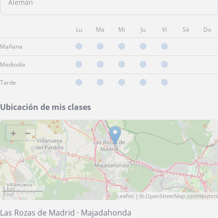
Alemán
Lu
Ma
Mi
Ju
Vi
Sá
Do
Mañana
Mediodía
Tarde
Ubicación de mis clases
+
−
5 km
3 mi
Leaflet
| ©
OpenStreetMap
contributors
Las Rozas de Madrid
·
Majadahonda