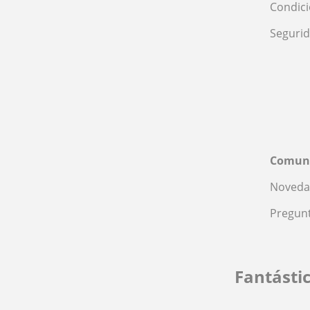
Condic
Seguri
Comun
Noveda
Pregunt
Fantásti