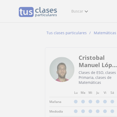
Buscar
Tus clases particulares
Matemáticas
Cristobal
Manuel Lópe
Fernández
Clases de ESO, clases
Primaria, clases de
López
Matemáticas
Fernández
Lu
Ma
Mi
Ju
Vi
Sá
Mañana
Mediodía