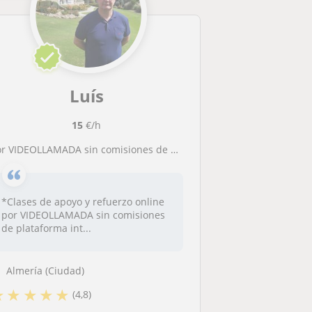
Luís
15
€/h
 VIDEOLLAMADA sin comisiones de plataforma. Profesor Titulado. ESO, Bachillerato, Selectividad, Grados Universitarios, Adultos, Acceso
*Clases de apoyo y refuerzo online
por VIDEOLLAMADA sin comisiones
de plataforma int...
Almería (Ciudad)
★
★
★
★
★
(4,8)