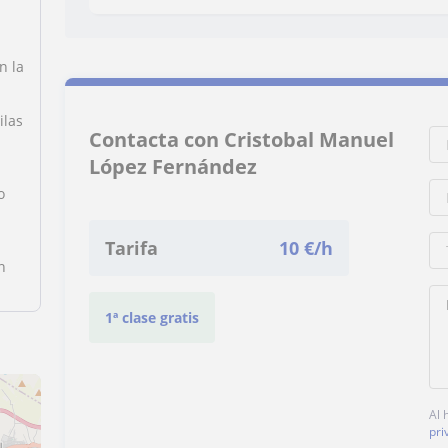
n la
ilas
Contacta con Cristobal Manuel
López Fernández
o
Tarifa
10
€/h
n
1ª clase gratis
Al 
pri