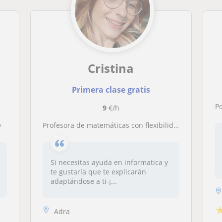
Cristina
Primera clase gratis
Por
9
€/h
O
Profesora de matemáticas con flexibilidad horaria a tiempo parcial. Cursando informática
Si necesitas ayuda en informatica y
te gustaría que te explicarán
adaptándose a ti-¡...
Adra