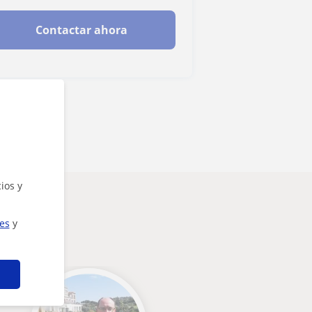
Contactar ahora
ios y
ies
y