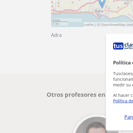
3 km
1 mi
Leaflet
| ©
OpenStreetMap
cont
Adra
Política
Tusclases
funcionami
medir su 
Otros profesores en Adra qu
Al hacer c
Política d
Pan