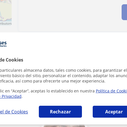
ributors
Denunciar este perfil
 de Cookies
particulares almacena datos, tales como cookies, para garantizar el
ento básico del sitio, personalizar el contenido, adaptar los anunc
eficacia, así como para ofrecerte una mejor experiencia.
e pueden interesarte
lic en “Aceptar”, aceptas lo establecido en nuestra
Política de Cook
e Privacidad
.
el de Cookies
Rechazar
Aceptar