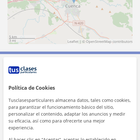
5 km
3 mi
Leaflet
| ©
OpenStreetMap
contributors
Contacta con Carla
Tarifa
9
€/h
Política de Cookies
Tusclasesparticulares almacena datos, tales como cookies,
1ª clase gratis
para garantizar el funcionamiento básico del sitio,
personalizar el contenido, adaptar los anuncios y medir
su eficacia, así como para ofrecerte una mejor
experiencia.
Al hacer clic en “Aceptar”, aceptas lo establecido en