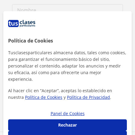
Política de Cookies
Tusclasesparticulares almacena datos, tales como cookies,
para garantizar el funcionamiento básico del sitio,
personalizar el contenido, adaptar los anuncios y medir
su eficacia, así como para ofrecerte una mejor
experiencia.
Al hacer clic en “Aceptar”, aceptas lo establecido en
Al hacer clic, aceptas nuestro
aviso legal
y de
privacidad
nuestra
Política de Cookies
y
Política de Privacidad
.
Contactar ahora
Panel de Cookies
Rechazar