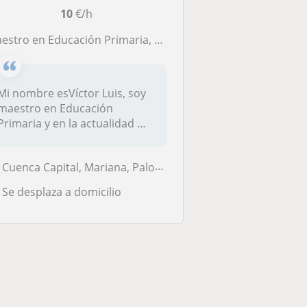
10
€/h
aestro en Educación Primaria, me gustan los niños y dar clases
Mi nombre esVíctor Luis, soy
maestro en Educación
Primaria y en la actualidad me
est...
Cuenca Capital, Mariana, Palomera
Se desplaza a domicilio