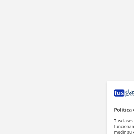
Política
Tusclases
funcionami
medir su 