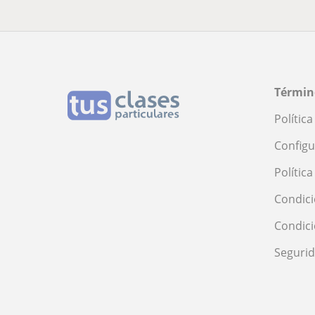
Términ
Polític
Configu
Polític
Condici
Condic
Seguri