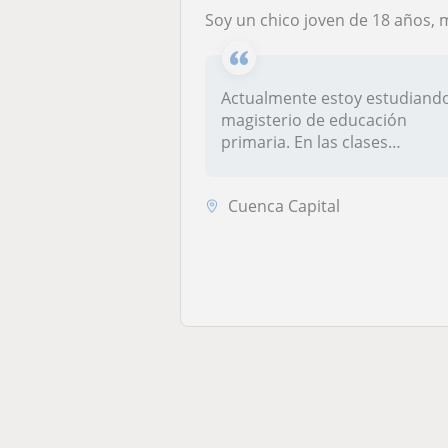
Soy un chico joven de 18 años, me apasionan los niños, me encanta enseñarles y se me da muy bien. Doy clases a alumnos de prim
Actualmente estoy estudiand
magisterio de educación
primaria. En las clases
resolve...
Cuenca Capital