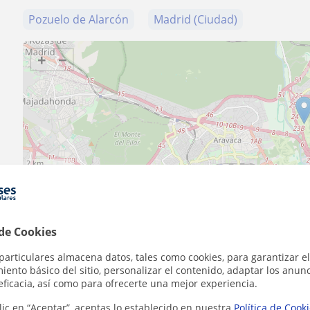
Pozuelo de Alarcón
Madrid (Ciudad)
+
−
2 km
1 mi
 de Cookies
Contacta con Lucia
particulares almacena datos, tales como cookies, para garantizar el
ento básico del sitio, personalizar el contenido, adaptar los anunc
eficacia, así como para ofrecerte una mejor experiencia.
Tarifa
15
€/h
lic en “Aceptar”, aceptas lo establecido en nuestra
Política de Cook