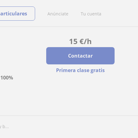
particulares
Anúnciate
Tu cuenta
15
€
/h
Contactar
Primera clase gratis
a
100%
 b...