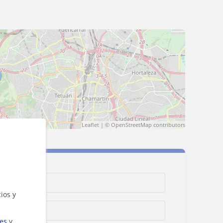
Leaflet
| ©
OpenStreetMap
contributors
ios y
ies
y