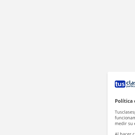
Política
Tusclases
funcionami
medir su 
Al hacer c