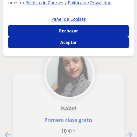
Tus clases particulares
Matemáticas
Cuenca
Tarancón
nuestra
Política de Cookies
y
Política de Privacidad
.
profe de mate para eso, daré clases a adolescentes y jóvenes...
Otros profesores de Matemáticas en
Panel de Cookies
Tarancón que pueden interesarte
Rechazar
Aceptar
Isabel
Primera clase gratis
10
€/h