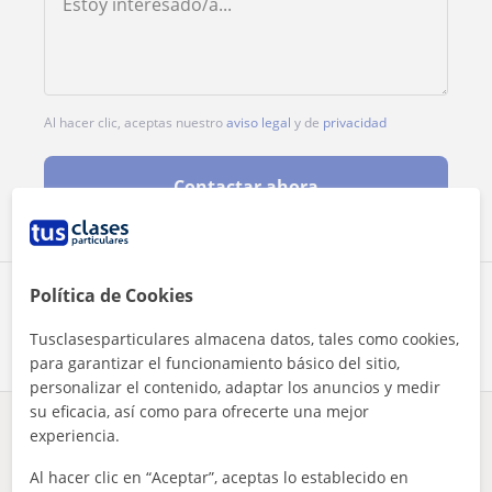
Al hacer clic, aceptas nuestro
aviso legal
y de
privacidad
Contactar ahora
Política de Cookies
Comparte a este profesor
Tusclasesparticulares almacena datos, tales como cookies,
para garantizar el funcionamiento básico del sitio,
personalizar el contenido, adaptar los anuncios y medir
su eficacia, así como para ofrecerte una mejor
experiencia.
¿Hay algún error en este perfil?
Cuéntanos
Al hacer clic en “Aceptar”, aceptas lo establecido en