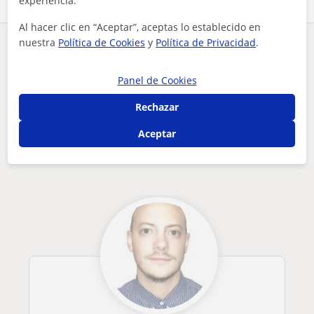
experiencia.
Al hacer clic en “Aceptar”, aceptas lo establecido en
nuestra
Política de Cookies
y
Política de Privacidad
.
¿Hay algún error en este perfil?
Cuéntanos
Panel de Cookies
Tus clases particulares
Lengua
Cuenca
profesora de educación primaria e infantil
Rechazar
Otros profesores de Lengua en Cuenca
Aceptar
que pueden interesarte