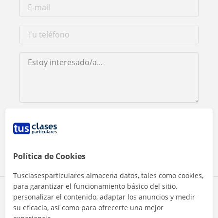
Al hacer clic, aceptas nuestro
aviso legal
y de
privacidad
Contactar ahora
Política de Cookies
Tusclasesparticulares almacena datos, tales como cookies,
para garantizar el funcionamiento básico del sitio,
Comparte a este profesor
personalizar el contenido, adaptar los anuncios y medir
su eficacia, así como para ofrecerte una mejor