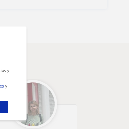
teresarte
ios y
ies
y