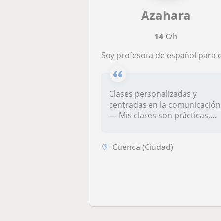
Azahara
14
€/h
Soy profesora de español para extranjeros con formación universitaria y experiencia enseñando a alumnos de diferentes paíse
Clases personalizadas y
centradas en la comunicación
— Mis clases son prácticas,
cla...
Cuenca (Ciudad)