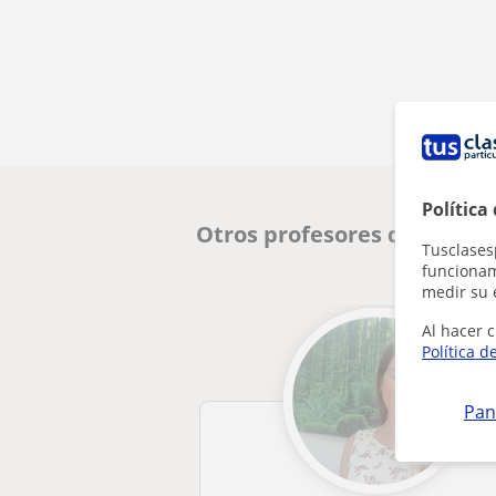
Política
Otros profesores de Españ
Tusclases
funcionami
medir su 
Al hacer c
Política d
Pan