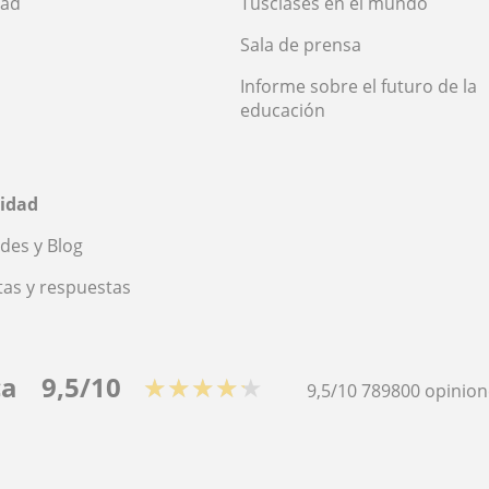
dad
Tusclases en el mundo
Sala de prensa
Informe sobre el futuro de la
educación
idad
des y Blog
as y respuestas
ca
9,5/10
★★★★★
9,5/10
789800
opinion