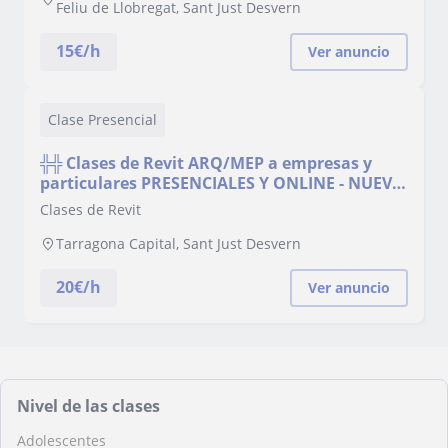
Feliu de Llobregat, Sant Just Desvern
15
€/h
Ver anuncio
Clase Presencial
╬╬ Clases de Revit ARQ/MEP a empresas y
particulares PRESENCIALES Y ONLINE - NUEVA
MODALIDAD Tarragona y Reus (todos los
Clases de Revit
niveles)
Tarragona Capital, Sant Just Desvern
20
€/h
Ver anuncio
Nivel de las clases
Adolescentes