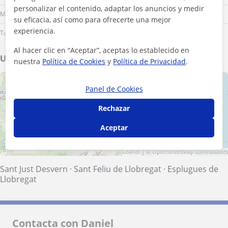
personalizar el contenido, adaptar los anuncios y medir
Mediodía
su eficacia, así como para ofrecerte una mejor
experiencia.
Tarde
Al hacer clic en “Aceptar”, aceptas lo establecido en
Ubicación de mis clases
nuestra
Política de Cookies
y
Política de Privacidad
.
+
−
Panel de Cookies
Rechazar
Aceptar
10 km
5 mi
Leaflet
| ©
OpenStreetMap
contributors
Sant Just Desvern
·
Sant Feliu de Llobregat
·
Esplugues de
Llobregat
Contacta con Daniel