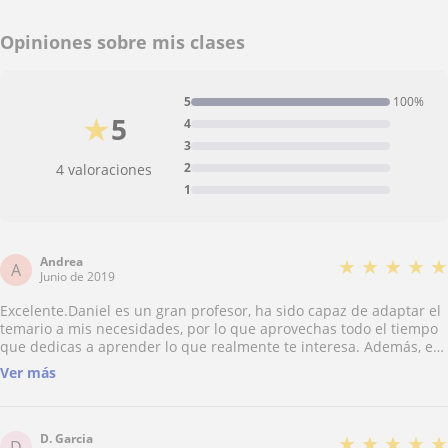
Opiniones sobre mis clases
5
100%
★
5
4
3
2
4 valoraciones
1
Andrea
★
★
★
★
★
A
Junio de 2019
Excelente.Daniel es un gran profesor, ha sido capaz de adaptar el
temario a mis necesidades, por lo que aprovechas todo el tiempo
que dedicas a aprender lo que realmente te interesa. Además, es
un profesional y sus clases son muy entretenidas! Para mí que era
Ver más
principiante en Autocad/Revit me ayudó a resolver dudas y
mejorar rápidamente! Muy recomendable!!
D. Garcia
★
★
★
★
★
D