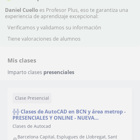
Daniel Cuello
es Profesor Plus, eso te garantiza una
experiencia de aprendizaje excepcional:
Verificamos y validamos su información
Tiene valoraciones de alumnos
Mis clases
Imparto clases
presenciales
Clase Presencial
╬╬ Clases de AutoCAD en BCN y área metrop -
PRESENCIALES Y ONLINE - NUEVA
MODALIDAD¡ a particulares y empresas (todos
Clases de Autocad
los niveles)
Barcelona Capital, Esplugues de Llobregat, Sant