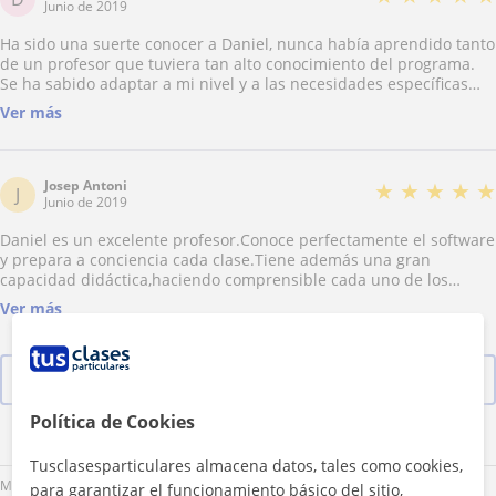
Junio de 2019
Ha sido una suerte conocer a Daniel, nunca había aprendido tanto
de un profesor que tuviera tan alto conocimiento del programa.
Se ha sabido adaptar a mi nivel y a las necesidades específicas
que necesitaba. Siempre viene con la clase preparada a
Ver más
conciencia, y no solo te da una explicación detallada de cada
herramienta sino que además te suministra ejercicios y apuntes
teóricos para una completa práctica y compresión. Es un
excelente profesor y un gran profesional, amable y que lo explica
Josep Antoni
★
★
★
★
★
J
todo clarísimo debido a su gran experiencia en la materia. Sin
Junio de 2019
duda, mi dinero mejor invertido en conocimiento, Daniel se
Daniel es un excelente profesor.Conoce perfectamente el software
implica y te ayuda pues tiene una amplia formación que te
y prepara a conciencia cada clase.Tiene además una gran
resuelve los problemas rápida y de manera efectiva mejor que
capacidad didáctica,haciendo comprensible cada uno de los
ningún tutorial. Lo recomiendo 100%
temas. 100 % Recomendable )))) Es el mejor profesor que he
Ver más
tenido en muchos años. ))))) Gracias Daniel por la paciencia que
has tenido conmigo )))) Josep Antoni Olivé Fàbregas Sabadell
Ver las 4 valoraciones
Política de Cookies
Lu
Ma
Mi
Ju
Vi
Sá
Do
Tusclasesparticulares almacena datos, tales como cookies,
Mañana
para garantizar el funcionamiento básico del sitio,