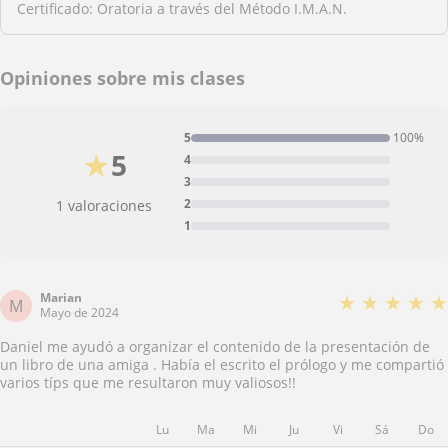
Certificado: Oratoria a través del Método I.M.A.N.
Opiniones sobre mis clases
5
100%
★
5
4
3
2
1 valoraciones
1
Marian
★
★
★
★
★
M
Mayo de 2024
Daniel me ayudó a organizar el contenido de la presentación de
un libro de una amiga . Había el escrito el prólogo y me compartió
varios típs que me resultaron muy valiosos!!
Lu
Ma
Mi
Ju
Vi
Sá
Do