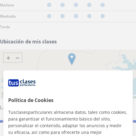
Mañana
Mediodía
Tarde
Ubicación de mis clases
+
−
3 km
2 mi
Leaflet
| ©
OpenStreetMap
contributors
Política de Cookies
La Orotava
·
Puerto de la Cruz
·
Santa Úrsula
Tusclasesparticulares almacena datos, tales como cookies,
para garantizar el funcionamiento básico del sitio,
personalizar el contenido, adaptar los anuncios y medir
su eficacia, así como para ofrecerte una mejor
Contacta con Daniel