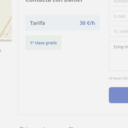
Tarifa
30
€/h
ributors
1ª clase gratis
n
Al hacer cli