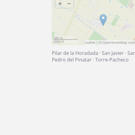
+
−
500 m
2000 ft
Leaflet
| ©
OpenStreetMap
cont
Pilar de la Horadada
·
San Javier
·
Sa
Pedro del Pinatar
·
Torre-Pacheco