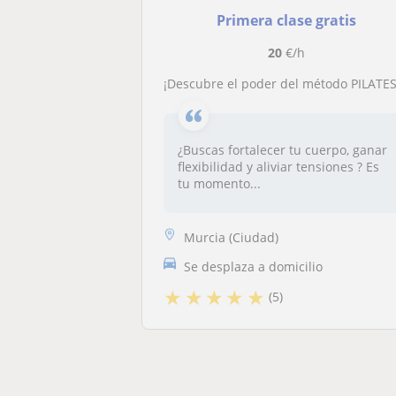
Primera clase gratis
20
€/h
¡Descubre el poder del método PILATES y transfórmate!✨ ballet, pilates y flexibilidad ¡Encuentra tu equilibrio! 🧘‍♀
¿Buscas fortalecer tu cuerpo, ganar
flexibilidad y aliviar tensiones ? Es
tu momento...
Murcia (Ciudad)
Se desplaza a domicilio
★
★
★
★
★
(5)