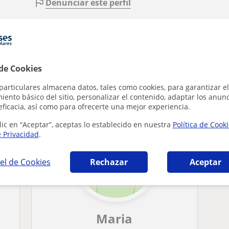
Denunciar este perfil
 de Cookies
en Los Alcázares que pueden interesarte
particulares almacena datos, tales como cookies, para garantizar el
ento básico del sitio, personalizar el contenido, adaptar los anunc
eficacia, así como para ofrecerte una mejor experiencia.
lic en “Aceptar”, aceptas lo establecido en nuestra
Política de Cook
e Privacidad
.
el de Cookies
Rechazar
Aceptar
Maria