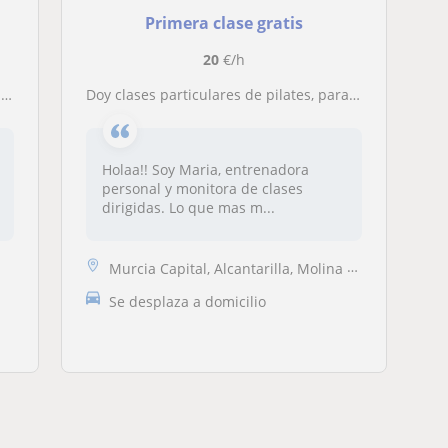
Primera clase gratis
20
€/h
️
Doy clases particulares de pilates, para que conectes con tu cuerpo y hagas deporte. Te gustara incluirlo en tu vida cotidiana
Holaa!! Soy Maria, entrenadora
personal y monitora de clases
dirigidas. Lo que mas m...
Murcia Capital, Alcantarilla, Molina de Segura
Se desplaza a domicilio