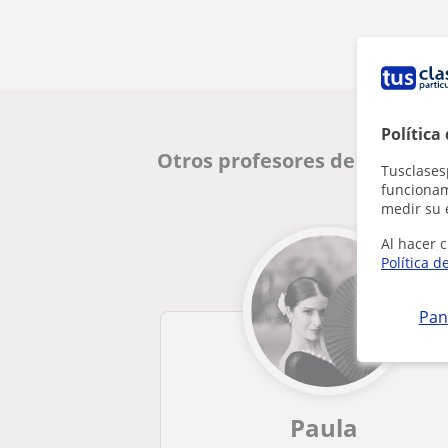
Política
Otros profesores de Pilates 
Tusclases
funcionami
medir su 
Al hacer c
Política d
Pan
Paula