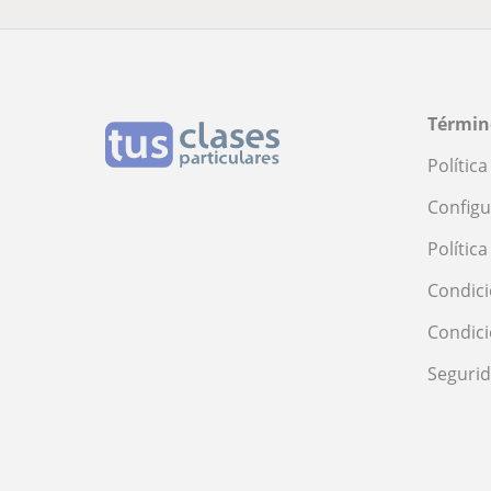
Términ
Polític
Configu
Polític
Condici
Condic
Seguri