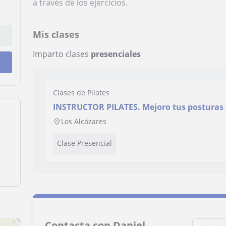
a través de los ejercicios.
Mis clases
Imparto clases
presenciales
Clases de Pilates
INSTRUCTOR PILATES. Mejoro tus posturas y
con materiales adecuados y ejercicios bien
Los Alcázares
Clase Presencial
Contacta con Daniel