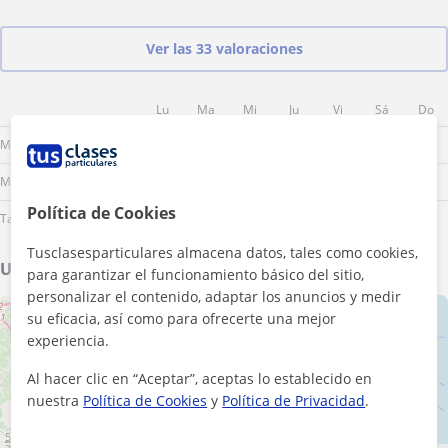
para sacarme el B2. Un saludo.
Ver las 33 valoraciones
Lu
Ma
Mi
Ju
Vi
Sá
Do
Mañana
Mediodía
Política de Cookies
Tarde
Tusclasesparticulares almacena datos, tales como cookies,
Ubicación de mis clases
para garantizar el funcionamiento básico del sitio,
personalizar el contenido, adaptar los anuncios y medir
+
−
su eficacia, así como para ofrecerte una mejor
experiencia.
Al hacer clic en “Aceptar”, aceptas lo establecido en
nuestra
Política de Cookies
y
Política de Privacidad
.
5 km