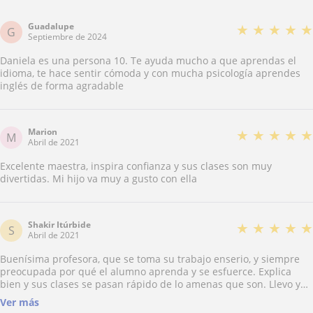
Guadalupe
★
★
★
★
★
G
Septiembre de 2024
Daniela es una persona 10. Te ayuda mucho a que aprendas el
idioma, te hace sentir cómoda y con mucha psicología aprendes
inglés de forma agradable
Marion
★
★
★
★
★
M
Abril de 2021
Excelente maestra, inspira confianza y sus clases son muy
divertidas. Mi hijo va muy a gusto con ella
Shakir Itúrbide
★
★
★
★
★
S
Abril de 2021
Buenísima profesora, que se toma su trabajo enserio, y siempre
preocupada por qué el alumno aprenda y se esfuerce. Explica
bien y sus clases se pasan rápido de lo amenas que son. Llevo ya
un tiempo con ella y poco a poco voy adquiriendo más
Ver más
experiencias en el idioma del inglés, y más adelante el necesario