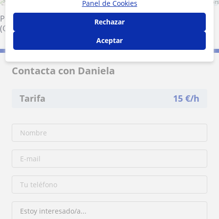
3 mi
Leaflet
| ©
OpenStreetMap
contributors
Panel de Cookies
Picanya
·
Paiporta
·
Alfafar
·
Alboraya
·
Mislata
·
Valencia
Rechazar
(Ciudad)
·
Sedaví
·
Benetússer
Aceptar
Contacta con Daniela
Tarifa
15
€/h