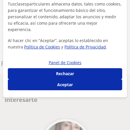
Tusclasesparticulares almacena datos, tales como cookies,
para garantizar el funcionamiento básico del sitio,
Al hacer clic, aceptas nuestro
aviso legal
y de
privacidad
personalizar el contenido, adaptar los anuncios y medir
su eficacia, así como para ofrecerte una mejor
Contactar ahora
experiencia.
Al hacer clic en “Aceptar”, aceptas lo establecido en
nuestra
Política de Cookies
y
Política de Privacidad
.
Panel de Cookies
Denunciar este perfil
Rechazar
Otros profesores de Matemáticas en
Aceptar
Palma de Mallorca que pueden
interesarte