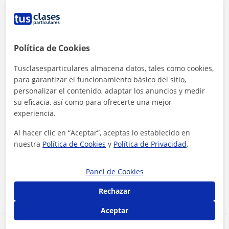
Política de Cookies
Tusclasesparticulares almacena datos, tales como cookies,
para garantizar el funcionamiento básico del sitio,
personalizar el contenido, adaptar los anuncios y medir
su eficacia, así como para ofrecerte una mejor
experiencia.
Al hacer clic en “Aceptar”, aceptas lo establecido en
nuestra
Política de Cookies
y
Política de Privacidad
.
Al hacer clic, aceptas nuestro
aviso legal
y de
privacidad
Panel de Cookies
Contactar ahora
Rechazar
Aceptar