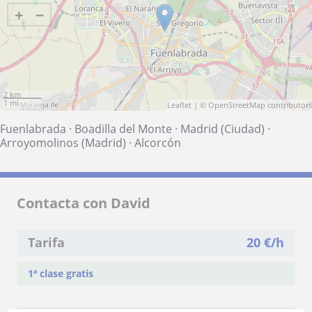
+
−
2 km
1 mi
Leaflet
| ©
OpenStreetMap
contributors
Fuenlabrada
·
Boadilla del Monte
·
Madrid (Ciudad)
·
Arroyomolinos (Madrid)
·
Alcorcón
Contacta con David
Tarifa
20
€/h
1ª clase gratis