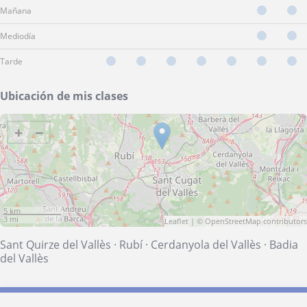
Mañana
Mediodía
Tarde
Ubicación de mis clases
+
−
5 km
3 mi
Leaflet
| ©
OpenStreetMap
contributors
Sant Quirze del Vallès
·
Rubí
·
Cerdanyola del Vallès
·
Badia
del Vallès