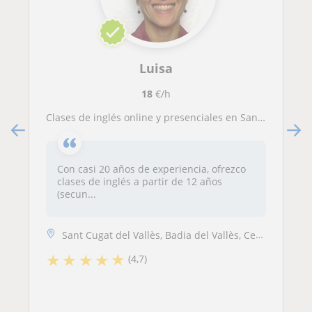
Luisa
18
€/h
Clases de inglés online y presenciales en Sant Cugat / Valles Occidental
Con casi 20 años de experiencia, ofrezco
clases de inglés a partir de 12 años
(secun...
Sant Cugat del Vallès, Badia del Vallès, Cerdanyola-Bellaterra, Rubí
★
★
★
★
★
(4,7)