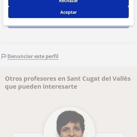
Rechazar
Al hacer clic, aceptas nuestro
aviso legal
y de
privacidad
Aceptar
Contactar ahora
Denunciar este perfil
Otros profesores en Sant Cugat del Vallès
que pueden interesarte