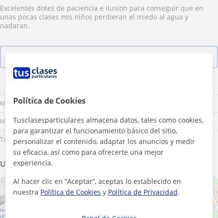
Excelentes dotes de paciencia e ilusion para conseguir que en
unas pocas clases mis niños perdieran el miedo al agua y
nadaran.
Ver las 23 valoraciones
Lu
Ma
Mi
Ju
Vi
Sá
Do
Política de Cookies
Mañana
Tusclasesparticulares almacena datos, tales como cookies,
Mediodía
para garantizar el funcionamiento básico del sitio,
Tarde
personalizar el contenido, adaptar los anuncios y medir
su eficacia, así como para ofrecerte una mejor
experiencia.
Ubicación de mis clases
Al hacer clic en “Aceptar”, aceptas lo establecido en
+
−
nuestra
Política de Cookies
y
Política de Privacidad
.