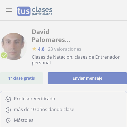
David
Palomares
Fernández
★
4,8
·
23 valoraciones
Clases de Natación, clases de Entrenador
personal
1ª clase gratis
Enviar mensaje
Profesor Verificado
más de 10 años dando clase
Móstoles