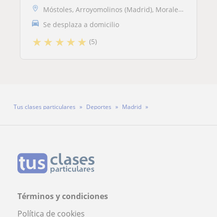
Móstoles, Arroyomolinos (Madrid), Moraleja de Enmedio, Villaviciosa de...
Se desplaza a domicilio
★
★
★
★
★
(5)
Tus clases particulares
Deportes
Madrid
Profesor David Palomares Fernández
Términos y condiciones
Política de cookies