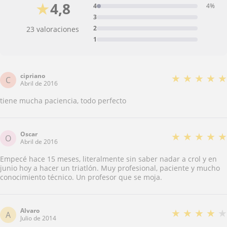
★
4,8
4
4%
3
2
23 valoraciones
1
cipriano
★
★
★
★
★
C
Abril de 2016
tiene mucha paciencia, todo perfecto
Oscar
★
★
★
★
★
O
Abril de 2016
Empecé hace 15 meses, literalmente sin saber nadar a crol y en
junio hoy a hacer un triatlón. Muy profesional, paciente y mucho
conocimiento técnico. Un profesor que se moja.
Alvaro
★
★
★
★
★
A
Julio de 2014