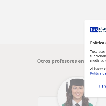
Política
Tusclases
funcionami
Otros profesores en Jerez de
medir su 
Al hacer c
Política d
Pan