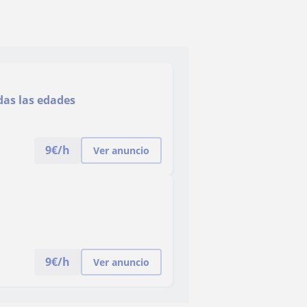
das las edades
9
€/h
Ver anuncio
9
€/h
Ver anuncio