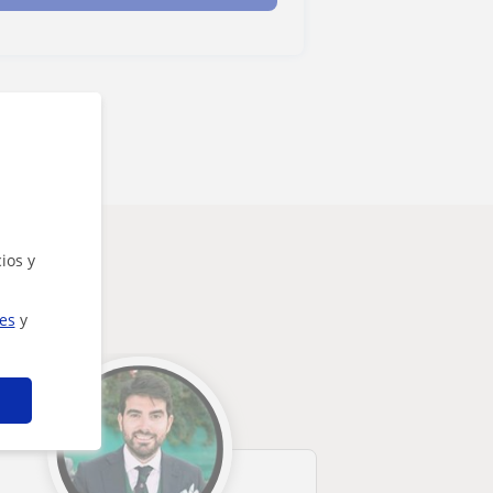
ios y
ies
y