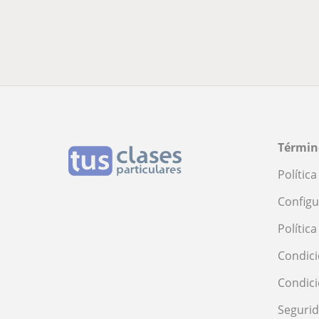
Términ
Polític
Configu
Polític
Condici
Condic
Seguri