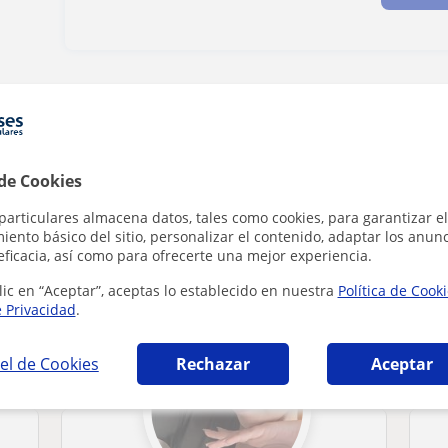
Denunciar este perfil
 de Cookies
particulares almacena datos, tales como cookies, para garantizar el
ento básico del sitio, personalizar el contenido, adaptar los anunc
 la Frontera que pueden interesarte
eficacia, así como para ofrecerte una mejor experiencia.
lic en “Aceptar”, aceptas lo establecido en nuestra
Política de Cook
e Privacidad
.
el de Cookies
Rechazar
Aceptar