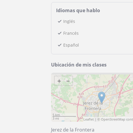
Idiomas que hablo
Inglés
Francés
Español
Ubicación de mis clases
+
−
5 km
3 mi
Leaflet
| ©
OpenStreetMap
cont
Jerez de la Frontera