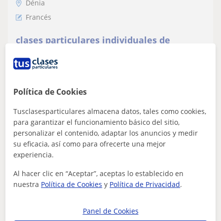
Dénia
Francés
clases particulares individuales de
frances en Denia
Profesora nativa francesa da clases particulares a
alumnos de todos los niveles, primaria, eso, bachiller y
universitario. Las clases son i...
Política de Cookies
Tusclasesparticulares almacena datos, tales como cookies,
para garantizar el funcionamiento básico del sitio,
ver más
Contactar
personalizar el contenido, adaptar los anuncios y medir
su eficacia, así como para ofrecerte una mejor
experiencia.
Al hacer clic en “Aceptar”, aceptas lo establecido en
Sofía
nuestra
Política de Cookies
y
Política de Privacidad
.
9
€
/h
1ª clase gratis
Panel de Cookies