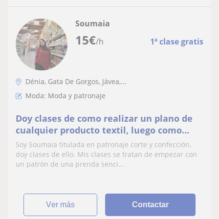
Soumaia
15
€
/h
1ª clase gratis
Dénia, Gata De Gorgos, Jávea,...
Moda: Moda y patronaje
Doy clases de como realizar un plano de
cualquier producto textil, luego como
cortar lo y coser lo
Soy Soumaia titulada en patronaje corte y confección,
doy clases de ello. Mis clases se tratan de empezar con
un patrón de una prenda senci...
ver más
Contactar