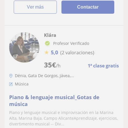
ver más
Contactar
Klára
Profesor Verificado
★
5,0
(2 valoraciones)
35
€
/h
1ª clase gratis
Dénia, Gata De Gorgos, Jávea,...
Música
Piano & lenguaje musical_Gotas de
música
Piano y lenguaje musical e improvisación en la Marina
Alta, Marina Baja, Campo AlicanteAprendizaje, ejercicios,
divertimento musical -- Div...