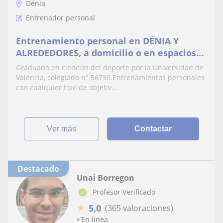
Dénia
Entrenador personal
Entrenamiento personal en DÉNIA Y
ALREDEDORES, a domicilio o en espacios
abiertos (Graduado en Ciencias del
Graduado en ciencias del deporte por la Universidad de
Deporte, colegiado n° 56730)
Valencia, colegiado n° 56730.Entrenamientos personales
con cualquier tipo de objetiv...
ver más
Contactar
Destacado
Unai Borregon
Profesor Verificado
★
5,0
(365 valoraciones)
En línea