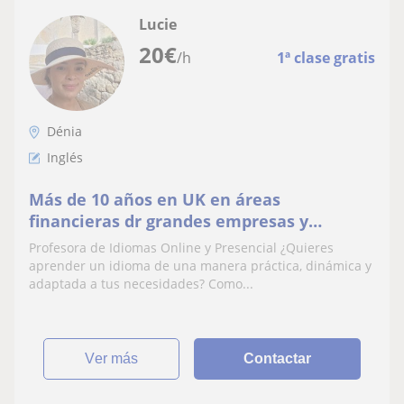
Lucie
20
€
/h
1ª clase gratis
Dénia
Inglés
Más de 10 años en UK en áreas
financieras dr grandes empresas y
siempre ayudando a otros a desarrollarse
Profesora de Idiomas Online y Presencial ¿Quieres
en idiomas
aprender un idioma de una manera práctica, dinámica y
adaptada a tus necesidades? Como...
ver más
Contactar