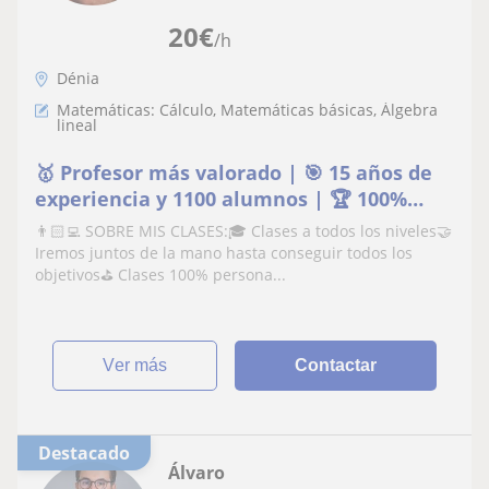
20
€
/h
Dénia
Matemáticas: Cálculo, Matemáticas básicas, Álgebra
lineal
🥇 Profesor más valorado | 🎯 15 años de
experiencia y 1100 alumnos | 🏆 100%
aprobados
👨🏻‍💻 SOBRE MIS CLASES:🎓 Clases a todos los niveles🤝
Iremos juntos de la mano hasta conseguir todos los
objetivos⛳️ Clases 100% persona...
ver más
Contactar
Destacado
Álvaro