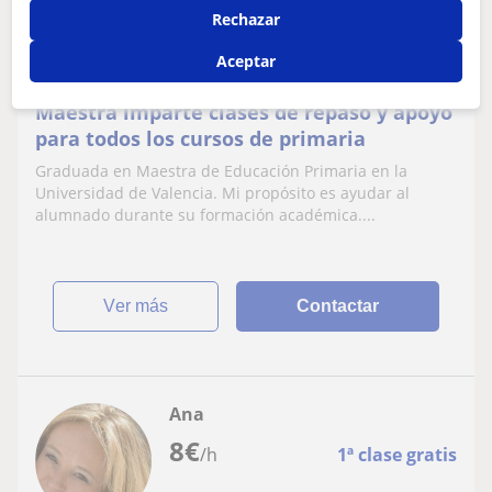
Rechazar
Dénia
Aceptar
Primaria
Maestra imparte clases de repaso y apoyo
para todos los cursos de primaria
Graduada en Maestra de Educación Primaria en la
Universidad de Valencia. Mi propósito es ayudar al
alumnado durante su formación académica....
ver más
Contactar
Ana
8
€
/h
1ª clase gratis