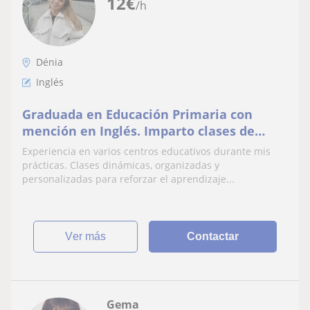
12
€
/h
Dénia
Inglés
Graduada en Educación Primaria con
mención en Inglés. Imparto clases de
apoyo escolar a alumnos de Educación
Experiencia en varios centros educativos durante mis
Primaria.
prácticas. Clases dinámicas, organizadas y
personalizadas para reforzar el aprendizaje...
ver más
Contactar
Gema