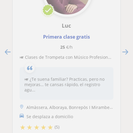
Luc
Primera clase gratis
25
€/h
🎺 Clases de Trompeta con Músico Profesional – Todos los niveles
🎺 ¿Te suena familiar? Practicas, pero no
mejoras… te cansas rápido, el registro
agu...
Almàssera, Alboraya, Bonrepòs I Mirambell, Tavernes Blanques, Valencia...
Se desplaza a domicilio
★
★
★
★
★
(5)