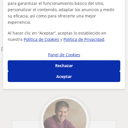
para garantizar el funcionamiento básico del sitio,
personalizar el contenido, adaptar los anuncios y medir
Contactar ahora
su eficacia, así como para ofrecerte una mejor
experiencia.
Al hacer clic en “Aceptar”, aceptas lo establecido en
nuestra
Política de Cookies
y
Política de Privacidad
.
Denunciar este perfil
Panel de Cookies
Rechazar
Otros profesores de Trompeta en Quart
de Poblet que pueden interesarte
Aceptar