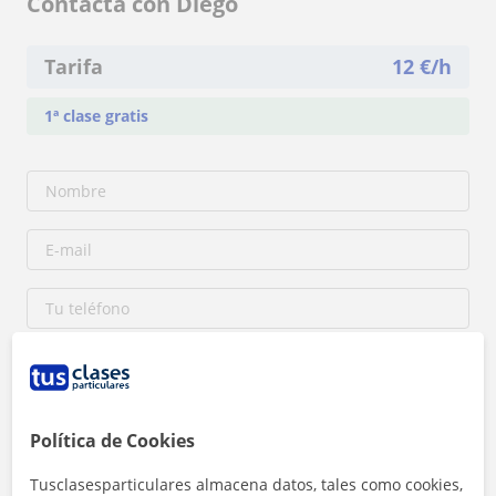
Contacta con Diego
Tarifa
12
€/h
1ª clase gratis
Política de Cookies
Tusclasesparticulares almacena datos, tales como cookies,
Al hacer clic, aceptas nuestro
aviso legal
y de
privacidad