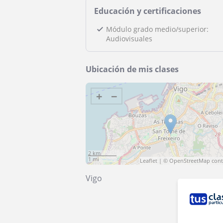
Educación y certificaciones
Módulo grado medio/superior:
Audiovisuales
Ubicación de mis clases
+
−
2 km
1 mi
Leaflet
| ©
OpenStreetMap
cont
Vigo