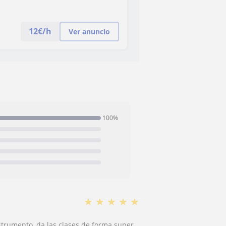
12
€/h
Ver anuncio
100%
★
★
★
★
★
strumento, da las clases de forma super