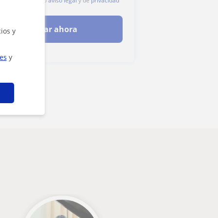
c, aceptas nuestro
aviso legal
y de
privacidad
Contactar ahora
ios y
ies
y