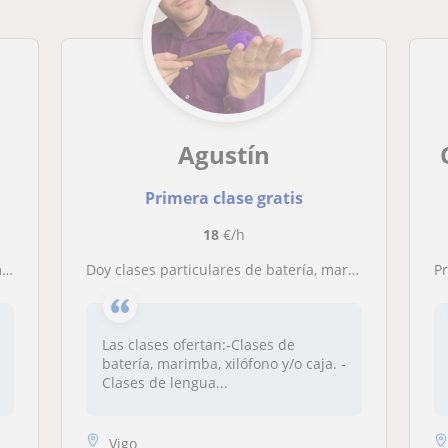
Agustín
Primera clase gratis
18
€/h
o
Doy clases particulares de batería, marimba y otros instrumentos de percusión. También doy clases de lenguaje musical y armonía
Pr
Las clases ofertan:-Clases de
batería, marimba, xilófono y/o caja. -
Clases de lengua...
Vigo