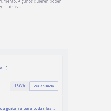
trumento. Algunos quieren poder
os, otros...
e...)
15
€/h
Ver anuncio
 de guitarra para todas las