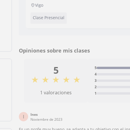
edades.
Vigo
Clase Presencial
Opiniones sobre mis clases
5
5
4
★
★
★
★
★
3
2
1 valoraciones
1
Ines
I
Noviembre de 2023
Es un profe muy bueno, se adapta a tu objetivo con el in