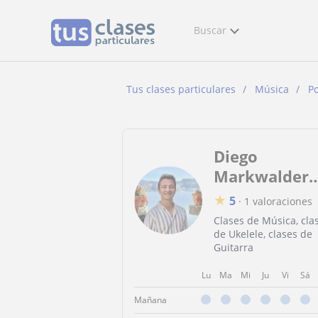
Buscar
Tus clases particulares
Música
P
Diego
Markwalder
Gato
★
5
·
1 valoraciones
Clases de Música, cla
de Ukelele, clases de
Guitarra
Lu
Ma
Mi
Ju
Vi
Sá
Mañana