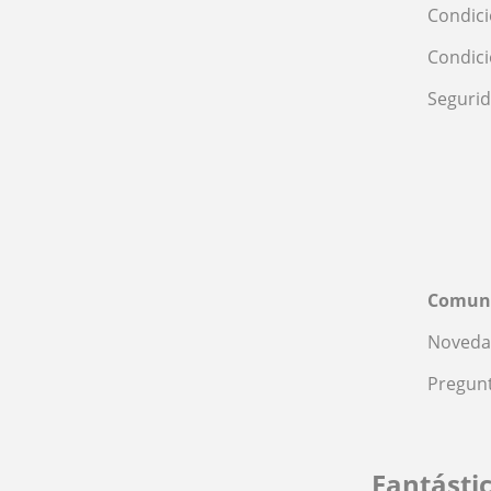
Condici
Condic
Seguri
Comun
Noveda
Pregunt
Fantásti