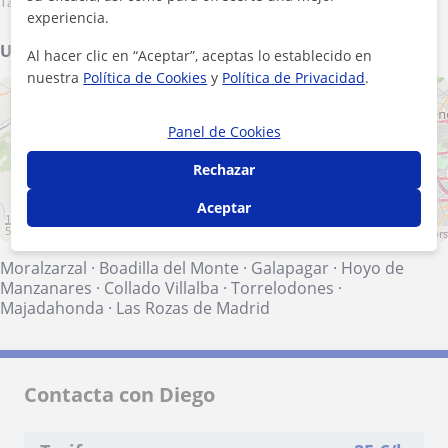
Tarde
experiencia.
Ubicación de mis clases
Al hacer clic en “Aceptar”, aceptas lo establecido en
nuestra
Política de Cookies
y
Política de Privacidad
.
+
−
Panel de Cookies
Rechazar
Aceptar
10 km
5 mi
Leaflet
| ©
OpenStreetMap
contributors
Moralzarzal
·
Boadilla del Monte
·
Galapagar
·
Hoyo de
Manzanares
·
Collado Villalba
·
Torrelodones
·
Majadahonda
·
Las Rozas de Madrid
Contacta con Diego