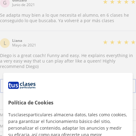
Gonzalo
★
★
★
★
★
G
Junio de 2021
Se adapta muy bien a lo que necesita el alumno, en 6 clases he
conseguido lo que buscaba. Ya volveré a por más clases
Liana
★
★
★
★
★
L
Mayo de 2021
Diego is a great coach! Funny and easy. He explains everything in
a very easy way that u can play after like a queen! Highly
recommend Diego)
Ver las 7 valoraciones
Política de Cookies
Lu
Ma
Mi
Ju
Vi
Sá
Do
Tusclasesparticulares almacena datos, tales como cookies,
Mañana
para garantizar el funcionamiento básico del sitio,
Mediodía
personalizar el contenido, adaptar los anuncios y medir
su eficacia, así como para ofrecerte una mejor