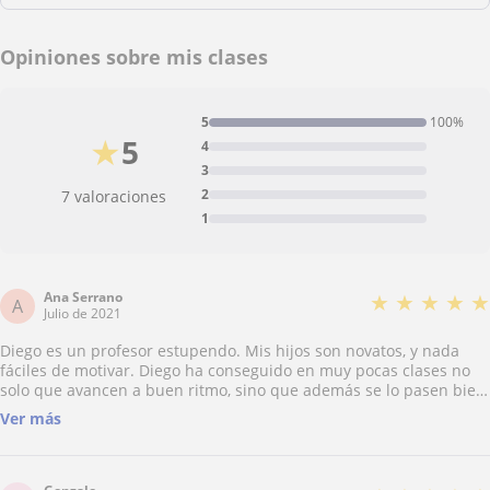
Opiniones sobre mis clases
5
100%
★
5
4
3
2
7 valoraciones
1
Ana Serrano
★
★
★
★
★
A
Julio de 2021
Diego es un profesor estupendo. Mis hijos son novatos, y nada
fáciles de motivar. Diego ha conseguido en muy pocas clases no
solo que avancen a buen ritmo, sino que además se lo pasen bien.
Estamos deseando ficharle para que continúen con él el curso que
Ver más
viene.