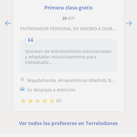
Primera clase gratis
30
€/h
ENTRENADOR PERSONAL EN MADRID A DOMICILIO. Entrenamientos individualizados en base a las característica y exigencias del cliente
Sesiones de entrenamiento estructuradas
y adaptadas minuciosamente para
individualiz...
Majadahonda, Arroyomolinos (Madrid), Boadilla del Monte, Las Rozas de ...
Se desplaza a domicilio
★
★
★
★
★
(5)
Ver todos los profesores en Torrelodones