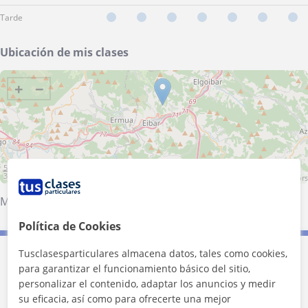
Tarde
Ubicación de mis clases
+
−
5 km
3 mi
Leaflet
| ©
OpenStreetMap
contributors
Mallabia
·
Ermua
·
Elgoibar
·
Eibar
Política de Cookies
Tusclasesparticulares almacena datos, tales como cookies,
Contacta con Doha
para garantizar el funcionamiento básico del sitio,
personalizar el contenido, adaptar los anuncios y medir
Tarifa
13
€/h
su eficacia, así como para ofrecerte una mejor