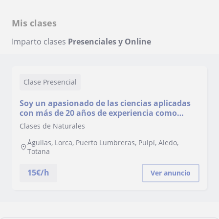
Mis clases
Imparto clases
Presenciales y Online
Clase Presencial
Soy un apasionado de las ciencias aplicadas
con más de 20 años de experiencia como
profesor universitario y de instituto.
Clases de Naturales
Águilas, Lorca, Puerto Lumbreras, Pulpí, Aledo,
Totana
15
€/h
Ver anuncio