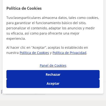
Política de Cookies
Tusclasesparticulares almacena datos, tales como cookies,
para garantizar el funcionamiento básico del sitio,
personalizar el contenido, adaptar los anuncios y medir
su eficacia, así como para ofrecerte una mejor
experiencia.
Al hacer clic en “Aceptar”, aceptas lo establecido en
Al hacer clic, aceptas nuestro
aviso legal
y de
privacidad
nuestra
Política de Cookies
y
Política de Privacidad
.
Contactar ahora
Panel de Cookies
Rechazar
Aceptar
Denunciar este perfil