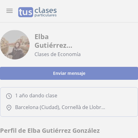
Elba
Gutiérrez
González
Clases de Economía
Enviar mensaje
1 año dando clase
Barcelona (Ciudad), Cornellà de Llobregat, Esplugues de Llobregat, Hospitalet de Llobregat
Perfil de Elba Gutiérrez González