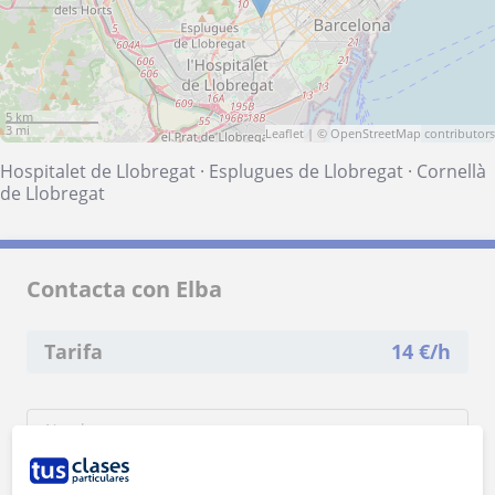
5 km
3 mi
Leaflet
| ©
OpenStreetMap
contributors
Hospitalet de Llobregat
·
Esplugues de Llobregat
·
Cornellà
de Llobregat
Contacta con Elba
Tarifa
14
€/h