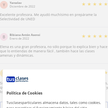
Yaroslav
★
★
★
★
★
Y
Diciembre de 2022
Excelente profesora. Me ayudó muchísimo en prepárame la
Selectividad de UNED
Bibiana Antón Asensi
★
★
★
★
★
B
Enero de 2022
Elena es una gran profesora, no sólo porque lo explica bien y hace
que lo entiendas de manera fácil , también hace las clases
amenas y dinámicas.
Marta
★
★
★
★
★
M
Enero de 2022
Súper práctica, muy tranquila y una conexión total con los peques,
que le encantan. Les ayuda a estudiar y concentrarse un montón y
lo hace de forma divertida. Gracias Elena!
Política de Cookies
Tusclasesparticulares almacena datos, tales como cookies,
Ver las 8 valoraciones
para garantizar el funcionamiento básico del sitio,