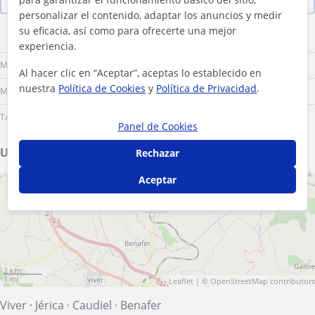
personalizar el contenido, adaptar los anuncios y medir
su eficacia, así como para ofrecerte una mejor
Lu
Ma
Mi
Ju
Vi
Sá
Do
experiencia.
Mañana
Al hacer clic en “Aceptar”, aceptas lo establecido en
nuestra
Política de Cookies
y
Política de Privacidad
.
Mediodía
Tarde
Panel de Cookies
Ubicación de mis clases
Rechazar
Aceptar
+
−
2 km
1 mi
Leaflet
| ©
OpenStreetMap
contributors
Viver
·
Jérica
·
Caudiel
·
Benafer