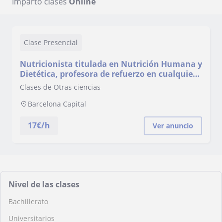
Imparto clases
Online
Clase Presencial
Nutricionista titulada en Nutrición Humana y
Dietética, profesora de refuerzo en cualquier
materia relacionada con la nutrición.
Clases de Otras ciencias
Barcelona Capital
17
€/h
Ver anuncio
Nivel de las clases
Bachillerato
Universitarios