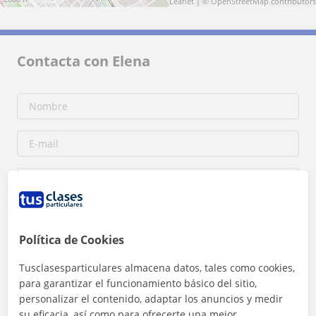
Leaflet
| ©
OpenStreetMap
contributors
Contacta con Elena
Política de Cookies
Tusclasesparticulares almacena datos, tales como cookies,
para garantizar el funcionamiento básico del sitio,
Al hacer clic, aceptas nuestro
aviso legal
y de
privacidad
personalizar el contenido, adaptar los anuncios y medir
su eficacia, así como para ofrecerte una mejor