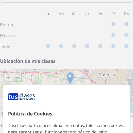
Lu
Ma
Mi
Ju
Vi
Sá
Do
Mañana
Mediodía
Tarde
Ubicación de mis clases
+
−
5 km
Política de Cookies
3 mi
Leaflet
| ©
OpenStreetMap
contributors
Torrent (Valencia)
·
Picanya
·
Aldaia
·
Alaquàs
Tusclasesparticulares almacena datos, tales como cookies,
para garantizar el funcionamiento básico del sitio,