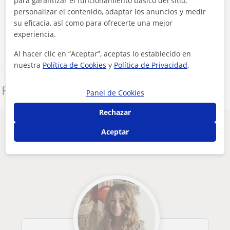
para garantizar el funcionamiento básico del sitio,
personalizar el contenido, adaptar los anuncios y medir
su eficacia, así como para ofrecerte una mejor
Contactar ahora
experiencia.
Al hacer clic en “Aceptar”, aceptas lo establecido en
nuestra
Política de Cookies
y
Política de Privacidad
.
Denunciar este perfil
Panel de Cookies
Rechazar
Otros profesores de Diseño de moda en
Aceptar
Barcelona que pueden interesarte