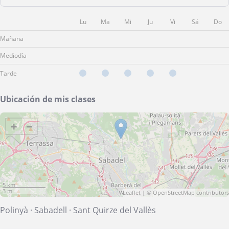
Lu
Ma
Mi
Ju
Vi
Sá
Do
Mañana
Mediodía
Tarde
Ubicación de mis clases
+
−
5 km
3 mi
Leaflet
| ©
OpenStreetMap
contributors
Polinyà
·
Sabadell
·
Sant Quirze del Vallès