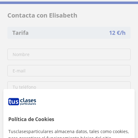
Contacta con Elisabeth
Tarifa
12
€/h
Política de Cookies
Tusclasesparticulares almacena datos, tales como cookies,
Al hacer clic, aceptas nuestro
aviso legal
y de
privacidad