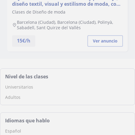
diseño textil, visual y estilismo de moda, con
más de 6 años de experiencia.
Clases de Diseño de moda
Barcelona (Ciudad), Barcelona (Ciudad), Polinyà,
Sabadell, Sant Quirze del Vallès
15
€/h
Ver anuncio
Nivel de las clases
Universitarios
Adultos
Idiomas que hablo
Español